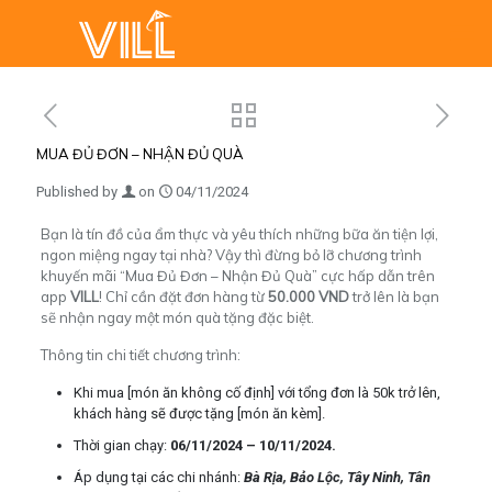
MUA ĐỦ ĐƠN – NHẬN ĐỦ QUÀ
Published by
on
04/11/2024
Bạn là tín đồ của ẩm thực và yêu thích những bữa ăn tiện lợi,
ngon miệng ngay tại nhà? Vậy thì đừng bỏ lỡ chương trình
khuyến mãi “Mua Đủ Đơn – Nhận Đủ Quà” cực hấp dẫn trên
app
VILL
! Chỉ cần đặt đơn hàng từ
50.000 VND
trở lên là bạn
sẽ nhận ngay một món quà tặng đặc biệt.
Thông tin chi tiết chương trình:
Khi mua [món ăn không cố định] với tổng đơn là 50k trở lên,
khách hàng sẽ được tặng [món ăn kèm].
Thời gian chạy:
06/11/2024 – 10/11/2024.
Áp dụng tại các chi nhánh:
Bà Rịa, Bảo Lộc, Tây Ninh, Tân