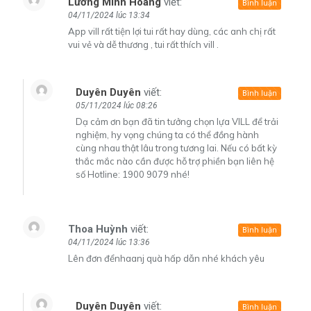
Lương Minh Hoàng
viết:
Bình luận
04/11/2024 lúc 13:34
App vill rất tiện lợi tui rất hay dùng, các anh chị rất
vui vẻ và dễ thương , tui rất thích vill .
Duyên Duyên
viết:
Bình luận
05/11/2024 lúc 08:26
Dạ cảm ơn bạn đã tin tưởng chọn lựa VILL để trải
nghiệm, hy vọng chúng ta có thể đồng hành
cùng nhau thật lâu trong tương lai. Nếu có bất kỳ
thắc mắc nào cần được hỗ trợ phiền bạn liên hệ
số Hotline: 1900 9079 nhé!
Thoa Huỳnh
viết:
Bình luận
04/11/2024 lúc 13:36
Lên đơn đểnhaanj quà hấp dẫn nhé khách yêu
Duyên Duyên
viết:
Bình luận