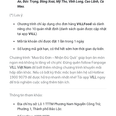
An, Đức Trọng, Đồng Xoài, Mỹ Tho, Vĩnh Long, Cao Lãnh, Cà
Mau.
(*) Lưu ý:
Chương trình chỉ áp dụng cho đơn hàng
VILLFood
và dành
riêng cho 10 quán nhất định (danh sách quán được cập nhật
tại app
VILL
).
Mỗi tài khoản chỉ được đặt 1 lần trong 1 ngày.
Số lượng mã giới hạn, có thể hết sớm hơn thời gian dự kiến.
Chương trình “Mua Đủ Đơn – Nhận Đủ Quà” giúp bạn ăn món
ngon mà không lo lắng về chi phí. Đừng quên follow Fanpage
VILL Việt Nam
để biết thêm những chương trình khuyến mãi
hấp dẫn khác. Nếu có bất kỳ thắc mắc bạn liên hệ số Hotline:
1900 9079 để được hỗ trợ nhanh nhất nhé! Tải app
VILL
ngay
để trải nghiệm cuộc sống thêm tiện ích.
Thông tin tham khảo:
Địa chỉ trụ sở: Lô 1 TTTM Phương Nam Nguyễn Công Trứ,
Phường 1, Thành phố Bảo Lộc.