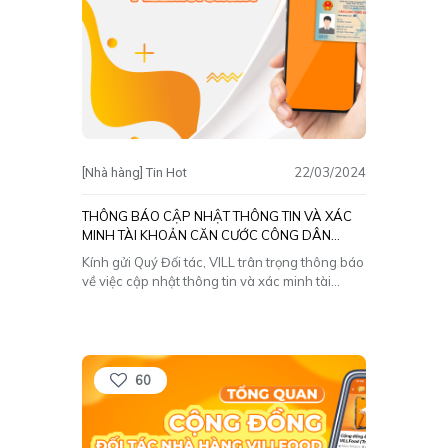
22/03/2024
[Nhà hàng] Tin Hot
THÔNG BÁO CẬP NHẬT THÔNG TIN VÀ XÁC
MINH TÀI KHOẢN CĂN CƯỚC CÔNG DÂN
(CCCD) TRÊN ỨNG DỤNG VILL MERCHANT
Kính gửi Quý Đối tác, VILL trân trọng thông báo
về việc cập nhật thông tin và xác minh tài
khoản Căn cước công dân (CCCD) trên ứng
dụng VILL Merchant nhằm nâng cao hiệu quả
hoạt động và đảm bảo an toàn cho tài khoản
của Quý Đối tác. I.
[…]
60