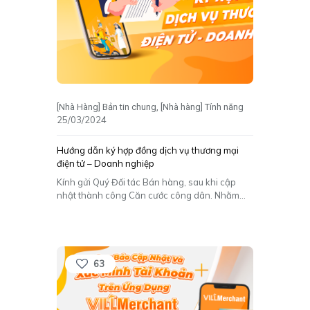
[Nhà Hàng] Bản tin chung
[Nhà hàng] Tính năng
25/03/2024
Hướng dẫn ký hợp đồng dịch vụ thương mại
điện tử – Doanh nghiệp
Kính gửi Quý Đối tác Bán hàng, sau khi cập
nhật thành công Căn cước công dân. Nhằm
đảm bảo mọi giao dịch đều được thực hiện
đúng quy định của pháp luật và buộc các bên
phải có trách nhiệm với quyền và nghĩa vụ của
mình. VILL ban
[…]
63