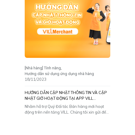
[Nhà hàng] Tính năng
Hướng dẫn sử dụng ứng dụng nhà hàng
18/11/2023
HƯỚNG DẪN CẬP NHẬT THÔNG TIN VÀ CẬP
NHẬT GIỜ HOẠT ĐỘNG TẠI APP VILL
MERCHANT
Nhằm hỗ trợ Quý Đối tác Bán hàng mới hoạt
động trên nền tảng VILL. Chúng tôi xin gửi đến
bài viết nhằm giúp cho Quý Đối tác hiểu rõ hơn
về cách cập nhật thông tin và cập nhật giờ
hoạt động trên app. I. Hướng dẫn cách cập
[…]