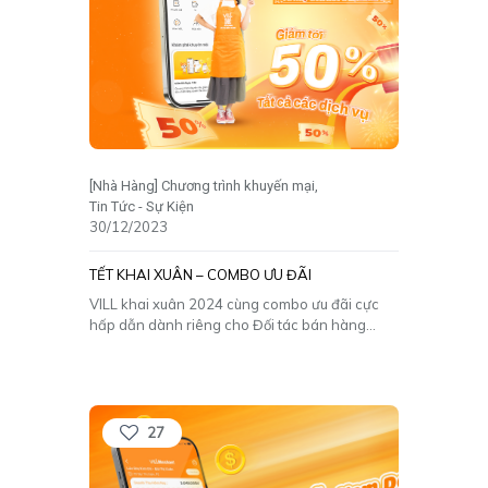
[Nhà Hàng] Chương trình khuyến mại
Tin Tức - Sự Kiện
30/12/2023
TẾT KHAI XUÂN – COMBO ƯU ĐÃI
️VILL khai xuân 2024 cùng combo ưu đãi cực
hấp dẫn dành riêng cho Đối tác bán hàng
thân yêu đây! Với mong muốn thúc đẩy doanh
thu vượt bậc trong những tháng đầu năm. VILL
triển khai chương trình TẾT KHAI XUÂN –
COMBO ƯU ĐÃI. Đặc biệt, chiết
[…]
27