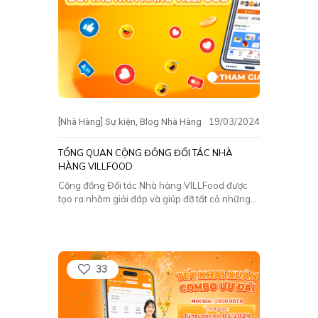
19/03/2024
[Nhà Hàng] Sự kiện
Blog Nhà Hàng
TỔNG QUAN CỘNG ĐỒNG ĐỐI TÁC NHÀ
HÀNG VILLFOOD
Cộng đồng Đối tác Nhà hàng VILLFood được
tạo ra nhằm giải đáp và giúp đỡ tất cả những
Đối tác Bán hàng tại app VILL. Để biết thêm
thông tin chi tiết của nhóm này, hãy cùng VILL
tìm hiểu thông qua bài viết dưới đây nhé! I.
Tổng
[…]
33