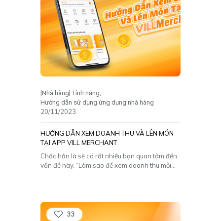
[Nhà hàng] Tính năng
Hướng dẫn sử dụng ứng dụng nhà hàng
20/11/2023
HƯỚNG DẪN XEM DOANH THU VÀ LÊN MÓN
TẠI APP VILL MERCHANT
Chắc hẳn là sẽ có rất nhiều bạn quan tâm đến
vấn đề này, “Làm sao để xem doanh thu mỗi
ngày” và “Cách lên món tại app VILL
Merchant”. Vậy hãy cùng VILL tham khảo
ngay bài viết dưới đây! I. Hướng dẫn xem
doanh thu Bước 1: Đăng
[…]
33