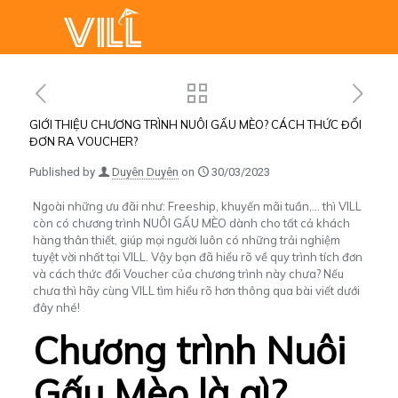
GIỚI THIỆU CHƯƠNG TRÌNH NUÔI GẤU MÈO? CÁCH THỨC ĐỔI
ĐƠN RA VOUCHER?
Published by
Duyên Duyên
on
30/03/2023
Ngoài những ưu đãi như: Freeship, khuyến mãi tuần,… thì VILL
còn có chương trình NUÔI GẤU MÈO dành cho tất cả khách
hàng thân thiết, giúp mọi người luôn có những trải nghiệm
tuyệt vời nhất tại VILL. Vậy bạn đã hiểu rõ về quy trình tích đơn
và cách thức đổi Voucher của chương trình này chưa? Nếu
chưa thì hãy cùng VILL tìm hiểu rõ hơn thông qua bài viết dưới
đây nhé!
Chương trình Nuôi
Gấu Mèo là gì?