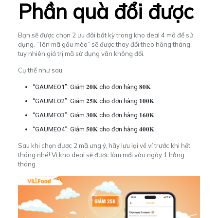
Phần quà đổi được
Bạn sẽ được chọn 2 ưu đãi bất kỳ trong kho deal 4 mã để sử
dụng. “Tên mã gấu mèo” sẽ được thay đổi theo hằng tháng,
tuy nhiên giá trị mã sử dụng vẫn không đổi.
Cụ thể như sau:
“GAUMEO1”:
Giảm 𝟐𝟎𝐊 cho đơn hàng 𝟖𝟎𝐊
“GAUMEO2”:
Giảm 𝟐𝟓𝐊 cho đơn hàng 𝟏𝟎𝟎𝐊
“GAUMEO3”:
Giảm 𝟑𝟎𝐊 cho đơn hàng 𝟏𝟔𝟎𝐊
“GAUMEO4”:
Giảm 𝟓𝟎𝐊 cho đơn hàng 𝟒𝟎𝟎𝐊
Sau khi chọn được 2 mã ưng ý, hãy lưu lại về ví trước khi hết
tháng nhé! Vì kho deal sẽ được làm mới vào ngày 1 hằng
tháng.