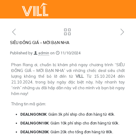
SIÊU ĐỒNG GIÁ – MỜI BẠN NHA
Published by
admin
on
11/10/2024
Phan Rang ơi, chuẩn bị khám phá ngay chương trình “SIÊU
ĐỒNG GIÁ – MỜI BẠN NHA” với những chiếc deal siêu chất
lượng không thể bỏ lỡ đến từ
VILL
. Từ 15.10.2024 đến
21.10.2024, trong bảy ngày đặc biệt này, hãy nhanh tay
“rinh” những ưu đãi hấp dẫn này về cho mình và bạn bè ngay
hôm nay!
Thông tin mã giảm:
DEALNGON3K
: Giảm 3k phí ship cho đơn hàng từ 40k.
DEALNGON10K
: Giảm 10k phí ship cho đơn hàng từ 60k.
DEALNGON20K
: Giảm 20k cho tổng đơn hàng từ 80k.