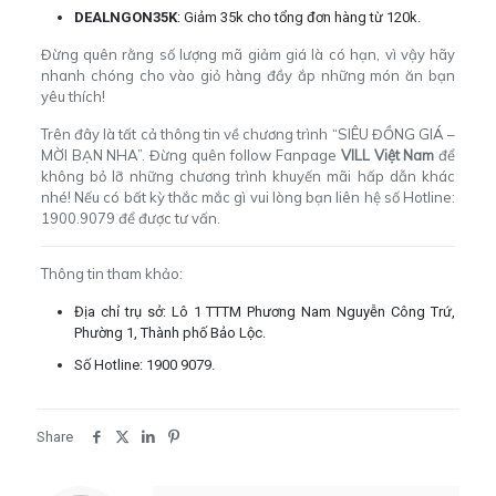
DEALNGON35K
: Giảm 35k cho tổng đơn hàng từ 120k.
Đừng quên rằng số lượng mã giảm giá là có hạn, vì vậy hãy
nhanh chóng cho vào giỏ hàng đầy ắp những món ăn bạn
yêu thích!
Trên đây là tất cả thông tin về chương trình “SIÊU ĐỒNG GIÁ –
MỜI BẠN NHA”. Đừng quên follow Fanpage
VILL Việt Nam
để
không bỏ lỡ những chương trình khuyến mãi hấp dẫn khác
nhé! Nếu có bất kỳ thắc mắc gì vui lòng bạn liên hệ số Hotline:
1900.9079 để được tư vấn.
Thông tin tham khảo:
Địa chỉ trụ sở: Lô 1 TTTM Phương Nam Nguyễn Công Trứ,
Phường 1, Thành phố Bảo Lộc.
Số Hotline: 1900 9079.
Share