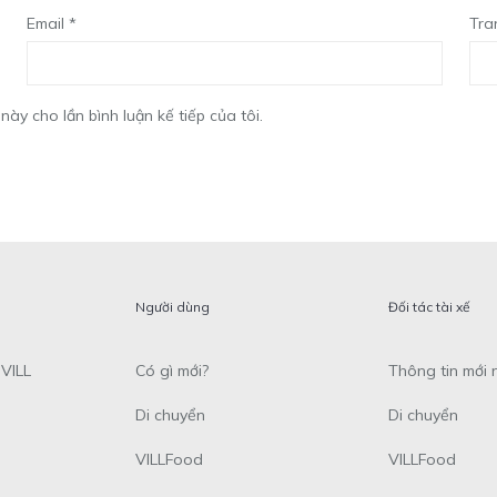
Email
*
Tra
này cho lần bình luận kế tiếp của tôi.
Người dùng
Đối tác tài xế
VILL
Có gì mới?
Thông tin mới 
Di chuyển
Di chuyển
VILLFood
VILLFood