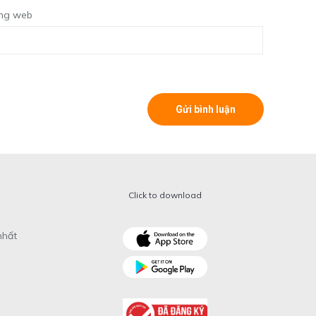
ng web
Click to download
nhất