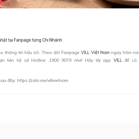
 nhật tại Fanpage từng Chi Nhánh.
ều thông tin hữu ích. Theo dõi Fanpage
VILL Việt Nam
ngay hôm nay
ạn liên hệ số Hotline: 1900 9079 nhé! Hãy tải app
VILL
để có t
sau đây:
https://zalo.me/villvietnam