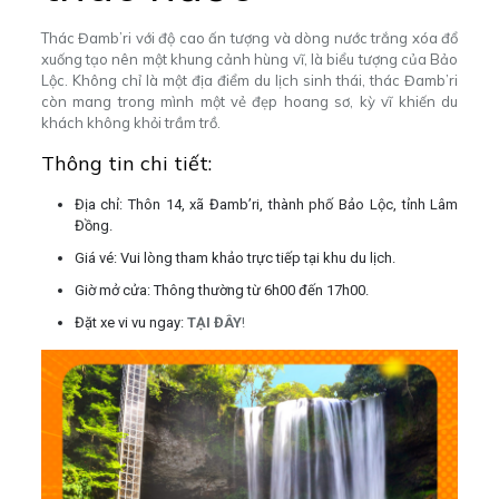
Thác Đamb’ri với độ cao ấn tượng và dòng nước trắng xóa đổ
xuống tạo nên một khung cảnh hùng vĩ, là biểu tượng của Bảo
Lộc. Không chỉ là một địa điểm du lịch sinh thái, thác Đamb’ri
còn mang trong mình một vẻ đẹp hoang sơ, kỳ vĩ khiến du
khách không khỏi trầm trồ.
Thông tin chi tiết:
Địa chỉ: Thôn 14, xã Đamb’ri, thành phố Bảo Lộc, tỉnh Lâm
Đồng.
Giá vé: Vui lòng tham khảo trực tiếp tại khu du lịch.
Giờ mở cửa: Thông thường từ 6h00 đến 17h00.
Đặt xe vi vu ngay:
TẠI ĐÂY
!