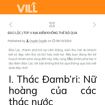
BẢO LỘC | TOP V ĐỊA ĐIỂM KHÔNG THỂ BỎ QUA
Published by
Duyên Duyên
on
09/10/2024
Bảo Lộc, thành phố trà tại Lâm Đồng, luôn thu hút du khách
bởi vẻ đẹp nên thơ và khí hậu mát mẻ. Nếu bạn đang lên kế
hoạch khám phá vùng đất này, hãy cùng
VILL
khám phá top V
địa điểm Bảo Lộc nổi bật không thể bỏ qua thông qua bài viết
dưới đây nhé!
I. Thác Đamb’ri: Nữ
hoàng của các
thác nước