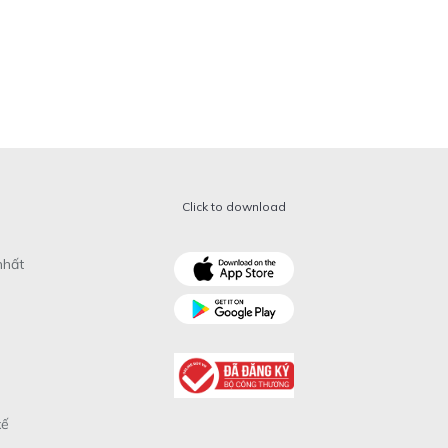
Click to download
nhất
xế