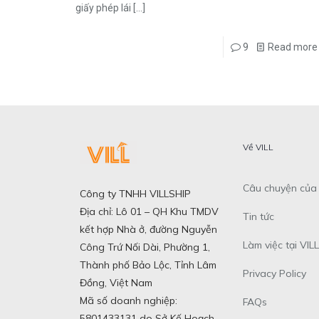
giấy phép lái
[…]
9
Read more
Về VILL
Câu chuyện của 
Công ty TNHH VILLSHIP
Địa chỉ: Lô 01 – QH Khu TMDV
Tin tức
kết hợp Nhà ở, đường Nguyễn
Làm việc tại VILL
Công Trứ Nối Dài, Phường 1,
Thành phố Bảo Lộc, Tỉnh Lâm
Privacy Policy
Đồng, Việt Nam
Mã số doanh nghiệp:
FAQs
5801433131 do Sở Kế Hoạch