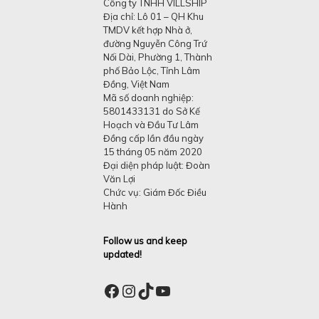
Công ty TNHH VILLSHIP
Địa chỉ: Lô 01 – QH Khu
TMDV kết hợp Nhà ở,
đường Nguyễn Công Trứ
Nối Dài, Phường 1, Thành
phố Bảo Lộc, Tỉnh Lâm
Đồng, Việt Nam
Mã số doanh nghiệp:
5801433131 do Sở Kế
Hoạch và Đầu Tư Lâm
Đồng cấp lần đầu ngày
15 tháng 05 năm 2020
Đại diện pháp luật: Đoàn
Văn Lợi
Chức vụ: Giám Đốc Điều
Hành
Follow us and keep
updated!
Facebook
Instagram
TikTok
YouTube