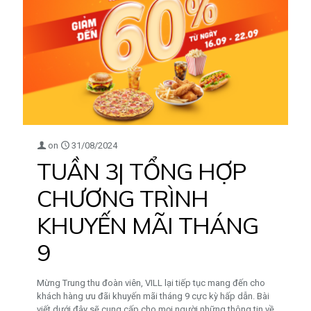
on
31/08/2024
TUẦN 3| TỔNG HỢP
CHƯƠNG TRÌNH
KHUYẾN MÃI THÁNG
9
Mừng Trung thu đoàn viên, VILL lại tiếp tục mang đến cho
khách hàng ưu đãi khuyến mãi tháng 9 cực kỳ hấp dẫn. Bài
viết dưới đây sẽ cung cấp cho mọi người những thông tin về