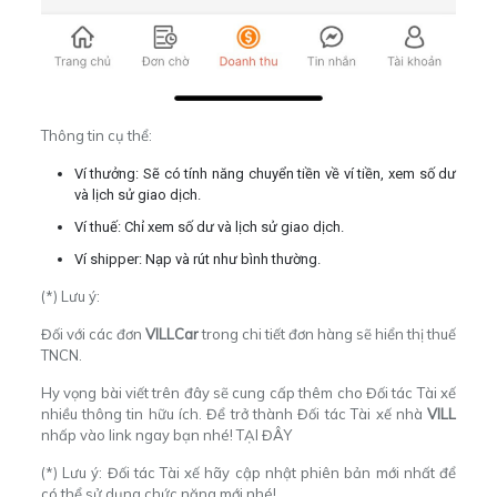
Thông tin cụ thể:
Ví thưởng: Sẽ có tính năng chuyển tiền về ví tiền, xem số dư
và lịch sử giao dịch.
Ví thuế: Chỉ xem số dư và lịch sử giao dịch.
Ví shipper: Nạp và rút như bình thường.
(*) Lưu ý:
Đối với các đơn
VILLCar
trong chi tiết đơn hàng sẽ hiển thị thuế
TNCN.
Hy vọng bài viết trên đây sẽ cung cấp thêm cho Đối tác Tài xế
nhiều thông tin hữu ích. Để trở thành Đối tác Tài xế nhà
VILL
nhấp vào link ngay bạn nhé!
TẠI ĐÂY
(*) Lưu ý: Đối tác Tài xế hãy cập nhật phiên bản mới nhất để
có thể sử dụng chức năng mới nhé!