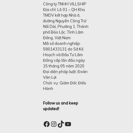
Công ty TNHH VILLSHIP
Địa chỉ: Lô 01 – QH Khu
TMDV kết hợp Nhà ở,
đường Nguyễn Công Trứ
Nối Dài, Phường 1, Thành
phố Bảo Lộc, Tỉnh Lâm
Đồng, Việt Nam
Mã số doanh nghiệp:
5801433131 do Sở Kế
Hoạch và Đầu Tư Lâm
Đồng cấp lần đầu ngày
15 tháng 05 năm 2020
Đại diện pháp luật: Đoàn
Văn Lợi
Chức vụ: Giám Đốc Điều
Hành
Follow us and keep
updated!
Facebook
Instagram
TikTok
YouTube