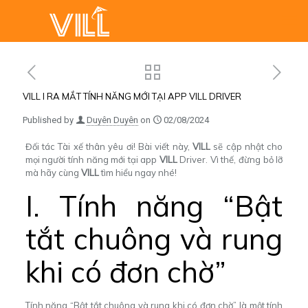
VILL l RA MẮT TÍNH NĂNG MỚI TẠI APP VILL DRIVER
Published by
Duyên Duyên
on
02/08/2024
Đối tác Tài xế thân yêu ơi! Bài viết này,
VILL
sẽ cập nhật cho
mọi người tính năng mới tại app
VILL
Driver. Vì thế, đừng bỏ lỡ
mà hãy cùng
VILL
tìm hiểu ngay nhé!
I. Tính năng “Bật
tắt chuông và rung
khi có đơn chờ”
Tính năng “Bật tắt chuông và rung khi có đơn chờ” là một tính