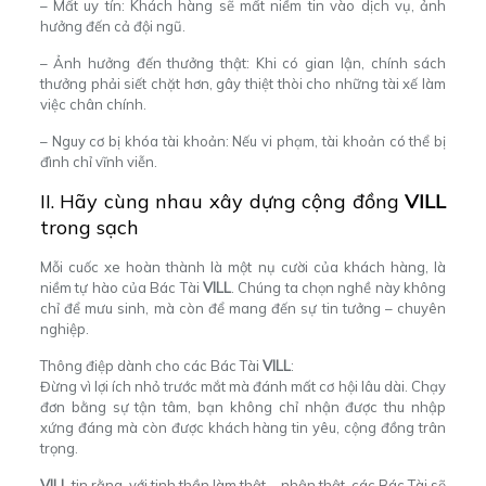
– Mất uy tín: Khách hàng sẽ mất niềm tin vào dịch vụ, ảnh
hưởng đến cả đội ngũ.
– Ảnh hưởng đến thưởng thật: Khi có gian lận, chính sách
thưởng phải siết chặt hơn, gây thiệt thòi cho những tài xế làm
việc chân chính.
– Nguy cơ bị khóa tài khoản: Nếu vi phạm, tài khoản có thể bị
đình chỉ vĩnh viễn.
II. Hãy cùng nhau xây dựng cộng đồng
VILL
trong sạch
Mỗi cuốc xe hoàn thành là một nụ cười của khách hàng, là
niềm tự hào của Bác Tài
VILL
. Chúng ta chọn nghề này không
chỉ để mưu sinh, mà còn để mang đến sự tin tưởng – chuyên
nghiệp.
Thông điệp dành cho các Bác Tài
VILL
:
Đừng vì lợi ích nhỏ trước mắt mà đánh mất cơ hội lâu dài. Chạy
đơn bằng sự tận tâm, bạn không chỉ nhận được thu nhập
xứng đáng mà còn được khách hàng tin yêu, cộng đồng trân
trọng.
VILL
tin rằng, với tinh thần làm thật – nhận thật, các Bác Tài sẽ