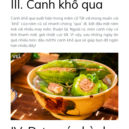
III. Canh khổ qua
Canh khổ qua xuất hiện trong mâm cỗ Tết với mong muốn cái
“khổ” của năm cũ sẽ nhanh chóng “qua” đi, bắt đầu một năm
mới với nhiều may mắn, thuận lợi. Ngoài ra, món canh này có
tính thanh mát, giải nhiệt cực tốt. Vì vậy, sau những ngày ăn
quá nhiều món dầu mỡ thì canh khổ qua sẽ giúp bạn đỡ ngán
hơn nhiều đấy!