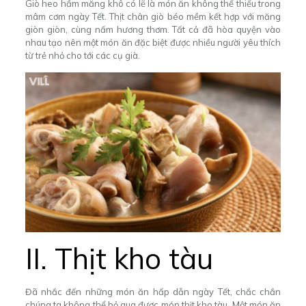
Giò heo hầm măng khô có lẽ là món ăn không thể thiếu trong
mâm cơm ngày Tết. Thịt chân giò béo mềm kết hợp với măng
giòn giòn, cùng nấm hương thơm. Tất cả đã hòa quyện vào
nhau tạo nên một món ăn đặc biệt được nhiều người yêu thích
từ trẻ nhỏ cho tới các cụ già.
II. Thịt kho tàu
Đã nhắc đến những món ăn hấp dẫn ngày Tết, chắc chắn
chúng ta không thể bỏ qua được món thịt kho tàu. Một món ăn