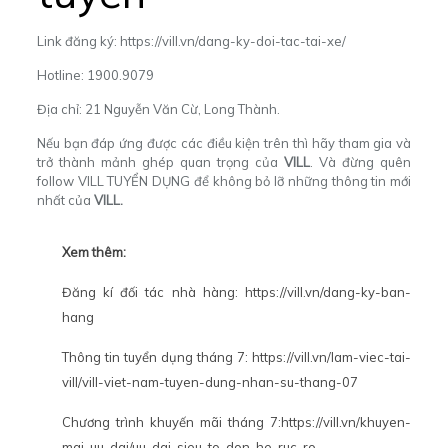
Link đăng ký:
https://vill.vn/dang-ky-doi-tac-tai-xe/
Hotline: 1900.9079
Địa chỉ: 21 Nguyễn Văn Cừ, Long Thành.
Nếu bạn đáp ứng được các điều kiện trên thì hãy tham gia và
trở thành mảnh ghép quan trọng của
VILL
. Và đừng quên
follow
VILL TUYỂN DỤNG
để không bỏ lỡ những thông tin mới
nhất của
VILL.
Xem thêm:
Đăng kí đối tác nhà hàng:
https://vill.vn/dang-ky-ban-
hang
Thông tin tuyển dụng tháng 7:
https://vill.vn/lam-viec-tai-
vill/vill-viet-nam-tuyen-dung-nhan-su-thang-07
Chương trình khuyến mãi tháng 7:
https://vill.vn/khuyen-
mai-uu-dai/uu-dai-sieu-to-don-he-ruc-ro