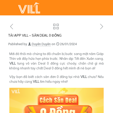
TẢI APP VILL – SĂN DEAL 0 ĐỒNG
Published by
Duyên Duyên
on
26/01/2024
Mới đó thôi mà chúng ta đã chuẩn bị bước sang một năm Giáp
Thìn với đầy hứa hẹn phía trước. Nhân dịp Tết đến Xuân sang,
VILL
tung vô vàn Deal 0 đồng cực choáy, chần chờ gì mà
không nhanh tay chốt Deal 0 đồng hết mình đi nè bạn ơi!
Vậy bạn đã biết cách săn đơn 0 đồng tại nhà
VILL
chưa? Nếu
chưa hãy cùng
VILL
tìm hiểu ngay nhé!