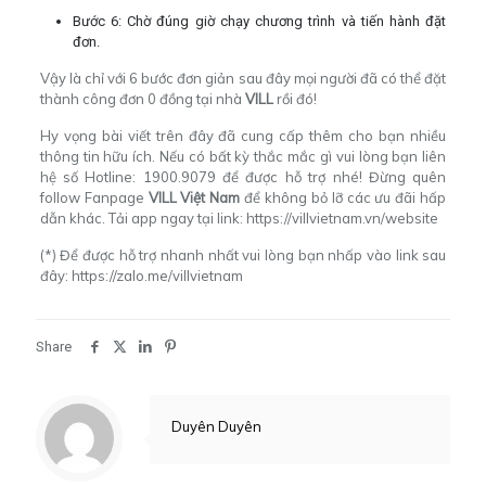
Bước 6: Chờ đúng giờ chạy chương trình và tiến hành đặt
đơn.
Vậy là chỉ với 6 bước đơn giản sau đây mọi người đã có thể đặt
thành công đơn 0 đồng tại nhà
VILL
rồi đó!
Hy vọng bài viết trên đây đã cung cấp thêm cho bạn nhiều
thông tin hữu ích. Nếu có bất kỳ thắc mắc gì vui lòng bạn liên
hệ số Hotline: 1900.9079 để được hỗ trợ nhé! Đừng quên
follow Fanpage
VILL Việt Nam
để không bỏ lỡ các ưu đãi hấp
dẫn khác. Tải app ngay tại link:
https://villvietnam.vn/website
(*) Để được hỗ trợ nhanh nhất vui lòng bạn nhấp vào link sau
đây:
https://zalo.me/villvietnam
Share
Duyên Duyên