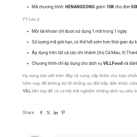
Mã chương trình:
HENANGDONG
giảm
10K
cho đơn
50
(*) Lưu ý:
Mỗi tài khoản chỉ được sử dụng 1 mã trong 1 ngày.
Số lượng mã giới hạn, có thể hết sớm hơn thời gian dự k
Áp dụng trên tất cả các chi nhánh (trừ Cà Mau, Vị Than
Chương trình chỉ áp dụng cho dịch vụ
VILLFood
và dành
Hy vọng bài viết trên đây sẽ cung cấp thêm cho bạn nhi
hôm nay để không bỏ lỡ những ưu đãi hấp dẫn khác nữa n
VILL
liền tay để có cơ hội trải nghiệm những dịch vụ siêu t
Share