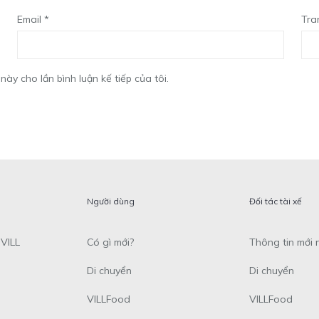
Email
*
Tra
này cho lần bình luận kế tiếp của tôi.
Người dùng
Đối tác tài xế
VILL
Có gì mới?
Thông tin mới 
Di chuyển
Di chuyển
VILLFood
VILLFood