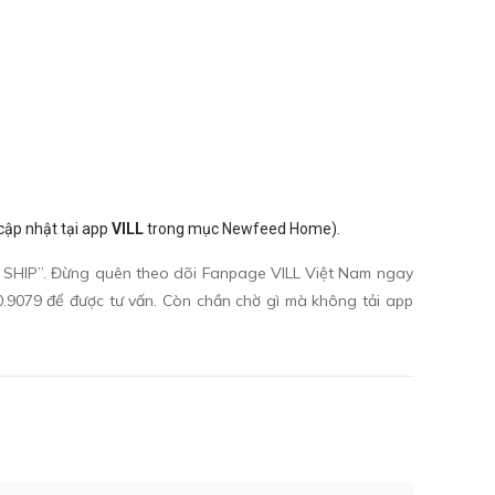
cập nhật tại app
VILL
trong mục Newfeed Home).
SHIP”. Đừng quên theo dõi Fanpage
VILL Việt Nam
ngay
0.9079 để được tư vấn. Còn chần chờ gì mà không tải app