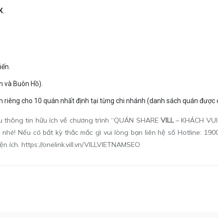
K
.
iến.
h và Buôn Hồ).
 riêng cho 10 quán nhất định tại từng chi nhánh (danh sách quán được 
ều thông tin hữu ích về chương trình “QUÁN SHARE
VILL
– KHÁCH VUI 
hé! Nếu có bất kỳ thắc mắc gì vui lòng bạn liên hệ số Hotline: 190
iện ích.
https://onelink.vill.vn/VILLVIETNAMSEO