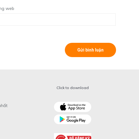
ng web
Click to download
nhất