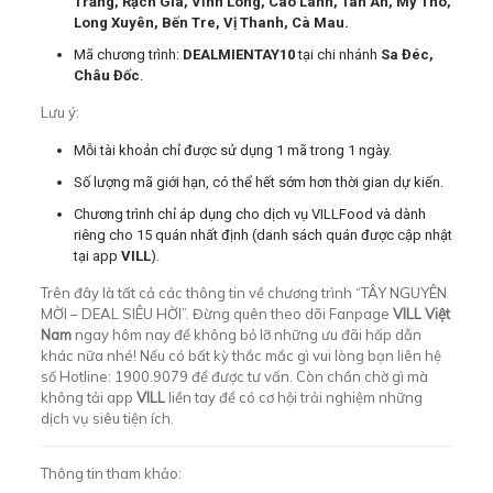
Trăng, Rạch Giá, Vĩnh Long, Cao Lãnh, Tân An, Mỹ Tho,
Long Xuyên, Bến Tre, Vị Thanh, Cà Mau.
Mã chương trình:
DEALMIENTAY10
tại chi nhánh
Sa Đéc,
Châu Đốc
.
Lưu ý:
Mỗi tài khoản chỉ được sử dụng 1 mã trong 1 ngày.
Số lượng mã giới hạn, có thể hết sớm hơn thời gian dự kiến.
Chương trình chỉ áp dụng cho dịch vụ VILLFood và dành
riêng cho 15 quán nhất định (danh sách quán được cập nhật
tại app
VILL
).
Trên đây là tất cả các thông tin về chương trình “TÂY NGUYÊN
MỜI – DEAL SIÊU HỜI”. Đừng quên theo dõi Fanpage
VILL Việt
Nam
ngay hôm nay để không bỏ lỡ những ưu đãi hấp dẫn
khác nữa nhé! Nếu có bất kỳ thắc mắc gì vui lòng bạn liên hệ
số Hotline: 1900.9079 để được tư vấn. Còn chần chờ gì mà
không
tải app
VILL
liền tay để có cơ hội trải nghiệm những
dịch vụ siêu tiện ích.
Thông tin tham khảo: