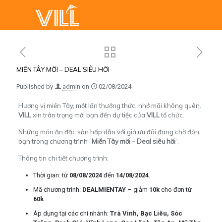
MIỀN TÂY MỜI – DEAL SIÊU HỜI
Published by
admin
on
02/08/2024
Hương vị miền Tây, một lần thưởng thức, nhớ mãi không quên.
VILL
xin trân trọng mời bạn đến dự tiệc của
VILL
tổ chức.
Những món ăn đặc sản hấp dẫn với giá ưu đãi đang chờ đón
bạn trong chương trình “
Miền Tây mời – Deal siêu hời
”.
Thông tin chi tiết chương trình:
Thời gian: từ
08/08/2024
đến
14/08/2024
.
Mã chương trình:
DEALMIENTAY
– giảm
10k
cho đơn từ
60k
.
Áp dụng tại các chi nhánh:
Trà Vinh, Bạc Liêu, Sóc