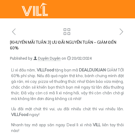
[KHUYẾN MÃI TUẦN 3] ƯU ĐÃI NGUYÊN TUẦN – GIẢM ĐẾN
60%
Published by
Duyên Duyên
on
20/02/2024
Lì xì đầu năm,
VILLFood
tặng bạn mã
DEALDUXUAN
GIẢM TỚI
60% phí ship.
Nếu đã quá ngán thịt kho, bánh chưng mình đặt
gà rán, mì cay, pizza về thưởng thức nha! Đảm bảo vừa miệng,
chắc chắn sẽ khiến bạn thích bạn mê ngay từ lần đầu thưởng
thức. Đã vậy còn có mã lì xì nóng hổi, vậy thì còn chần chờ gì
mà không lên đơn đúng không cả nhà!
Ưu đãi một chút thì vui, ưu đãi nhiều chút thì vui nhiều lần.
VILLFood
ngay!
Nhanh tay mở app săn ngay Deal lì xì nhà
VILL
liền tay thôi
nào!