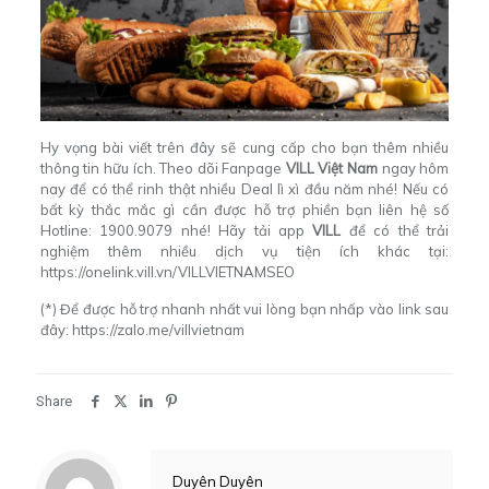
Hy vọng bài viết trên đây sẽ cung cấp cho bạn thêm nhiều
thông tin hữu ích. Theo dõi Fanpage
VILL Việt Nam
ngay hôm
nay
để có thể rinh thật nhiều Deal lì xì đầu năm nhé! Nếu có
bất kỳ thắc mắc gì cần được hỗ trợ phiền bạn liên hệ số
Hotline: 1900.9079 nhé! Hãy tải app
VILL
để có thể trải
nghiệm thêm nhiều dịch vụ tiện ích khác tại:
https://onelink.vill.vn/VILLVIETNAMSEO
(*) Để được hỗ trợ nhanh nhất vui lòng bạn nhấp vào link sau
đây:
https://zalo.me/villvietnam
Share
Duyên Duyên