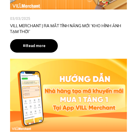
03/03/2025
VILL MERCHANT | RA MẮT TÍNH NĂNG MỚI “KHO HÌNH ẢNH
TẠM THỜI”
Read more