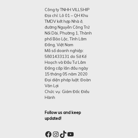
Công ty TNHH VILLSHIP
Địa chỉ: Lô 01 – QH Khu
TMDV kết hợp Nhà ở,
đường Nguyễn Công Trứ
Nối Dài, Phường 1, Thành
phố Bảo Lộc, Tỉnh Lâm
Đồng, Việt Nam
Mã số doanh nghiệp:
5801433131 do Sở Kế
Hoạch và Đầu Tư Lâm
Đồng cấp lần đầu ngày
15 tháng 05 năm 2020
Đại diện pháp luật: Đoàn
Văn Lợi
Chức vụ: Giám Đốc Điều
Hành
Follow us and keep
updated!
Facebook
Instagram
TikTok
YouTube