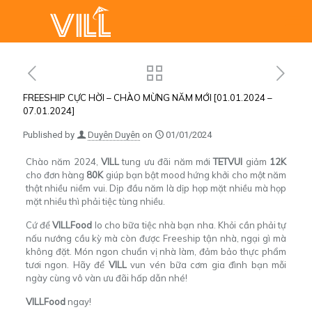
FREESHIP CỰC HỜI – CHÀO MỪNG NĂM MỚI [01.01.2024 –
07.01.2024]
Published by
Duyên Duyên
on
01/01/2024
Chào năm 2024,
VILL
tung ưu đãi năm mới
TETVUI
giảm
12K
cho đơn hàng
80K
giúp bạn bật mood hứng khởi cho một năm
thật nhiều niềm vui. Dịp đầu năm là dịp họp mặt nhiều mà họp
mặt nhiều thì phải tiệc tùng nhiều.
Cứ để
VILLFood
lo cho bữa tiệc nhà bạn nha. Khỏi cần phải tự
nấu nướng cầu kỳ mà còn được Freeship tận nhà, ngại gì mà
không đặt. Món ngon chuẩn vị nhà làm, đảm bảo thực phẩm
tươi ngon. Hãy để
VILL
vun vén bữa cơm gia đình bạn mỗi
ngày cùng vô vàn ưu đãi hấp dẫn nhé!
VILLFood
ngay!