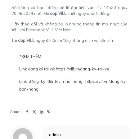
Số lượng có hạn, đừng bỏ lỡ đại tiệc vào lúc 14h30 ngày
20.06.2024 nhé. Mở
app VILL
chốt ngay deal 0 đồng.
Hãy theo dõi và không bỏ lỡ những thông tin mới nhất của
VILL
tại Facebook
VILL Việt Nam
Tải
app VILL
ngay để tận hưởng những dịch vụ tiện ích.
*XEM THÊM:
Link đăng ký tài xế:
https://vill.vn/dang-ky-tai-xe
Link đăng ký đối tác nhà hàng:
https://vill.vn/dang-ky-
ban-hang
Share
admin