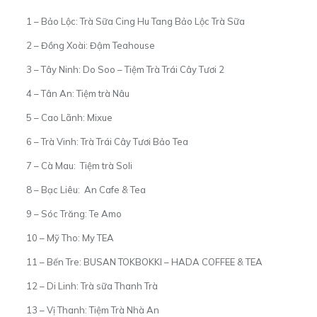
1 – Bảo Lộc:
Trà Sữa Cing Hu Tang Bảo Lộc Trà Sữa
2 – Đồng Xoài:
Đậm Teahouse
3 – Tây Ninh:
Do Soo – Tiệm Trà Trái Cây Tươi 2
4 – Tân An:
Tiệm trà Nâu
5 – Cao Lãnh:
Mixue
6 – Trà Vinh:
Trà Trái Cây Tươi Bảo Tea
7 – Cà Mau:
Tiệm trà Soli
8 – Bạc Liêu:
An Cafe & Tea
9 – Sóc Trăng:
Te Amo
10 – Mỹ Tho:
My TEA
11 – Bến Tre:
BUSAN TOKBOKKI – HADA COFFEE & TEA
12 – Di Linh:
Trà sữa Thanh Trà
13 – Vị Thanh:
Tiệm Trà Nhà An