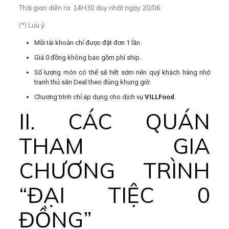
Thời gian diễn ra: 14H30 duy nhất ngày 20/06.
(*) Lưu ý:
Mỗi tài khoản chỉ được đặt đơn 1 lần.
Giá 0 đồng không bao gồm phí ship.
Số lượng món có thể sẽ hết sớm nên quý khách hàng nhớ
tranh thủ săn Deal theo đúng khung giờ.
Chương trình chỉ áp dụng cho dịch vụ
VILLFood
.
II. CÁC QUÁN
THAM GIA
CHƯƠNG TRÌNH
“ĐẠI TIỆC 0
ĐỒNG”