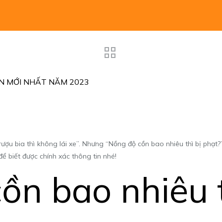
N MỚI NHẤT NĂM 2023
ợu bia thì không lái xe”. Nhưng “Nồng độ cồn bao nhiêu thì bị phạt?”
ể biết được chính xác thông tin nhé!
cồn bao nhiêu t