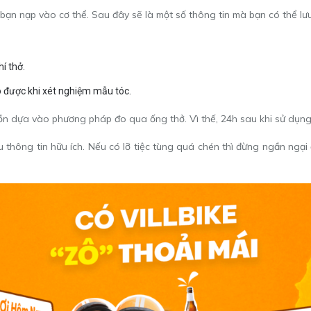
ạn nạp vào cơ thể. Sau đây sẽ là một số thông tin mà bạn có thể lưu
hí thở.
o được khi xét nghiệm mẫu tóc.
ồn dựa vào phương pháp đo qua ống thở. Vì thế, 24h sau khi sử dụng r
 thông tin hữu ích. Nếu có lỡ tiệc tùng quá chén thì đừng ngần ngại