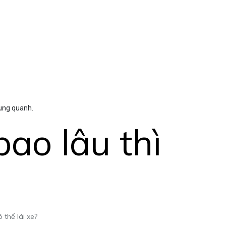
xung quanh.
bao lâu thì
ó thể lái xe?