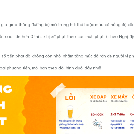
m gia giao thông đường bộ mà trong hơi thở hoặc máu có nồng độ cồn 
ồn cao, lớn hơn 0 thì sẽ bị xử phạt theo các mức phạt. (Theo Nghị
on số tiền phạt đã không còn nhỏ, nhằm tăng mức độ răn đe người vi p
 loại phương tiện, mời bạn theo dõi hình dưới đây nhé!