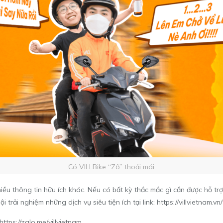
Có VILLBike “Zô” thoải mái
iều thông tin hữu ích khác. Nếu có bất kỳ thắc mắc gì cần được hỗ trợ 
ội trải nghiệm những dịch vụ siêu tiện ích tại link:
https://villvietnam.v
https://zalo.me/villvietnam