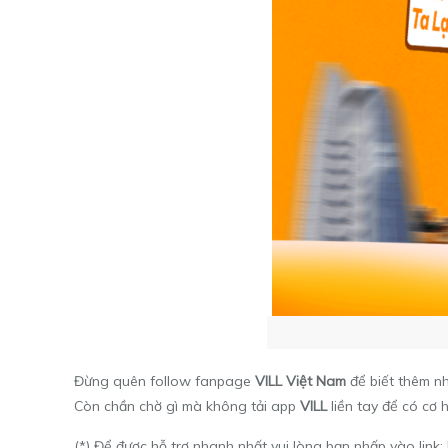
Đừng quên follow fanpage
VILL Việt Nam
để biết thêm nh
Còn chần chờ gì mà không tải app
VILL
liền tay để có cơ h
(*) Để được hỗ trợ nhanh nhất vui lòng bạn nhấp vào link: