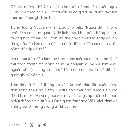
Đối với những thẻ Căn cước công dân được cấp trước ngày
Luật Căn cước có hiệu lực thì vẫn sẽ có giá trị sử dụng đến hết
thời hạn được ghi trên thẻ.
Trung tướng Nguyễn Minh Đức cho biết: “Người dân không
phải đến cơ quan quản lý để tích hợp, khai báo thông tin, trừ
trường hợp có yêu cầu cần đổi thẻ hoặc bổ sung, thay đổi nội
dung nào đó liên quan đến cá nhân thì mới đến cơ quan chức
năng để cấp đổi thẻ”.
Khi người dân đến làm thẻ Căn cước mới, cơ quan quản lý sẽ
thu thập thông tin bằng thiết bị chuyên dụng để làm giàu
nguồn dữ liệu trong Cơ sở dữ liệu căn cước và Cơ sở dữ liệu
quốc gia về dân cư.
Trên đây là tất cả thông tin về “Có phải đổi Căn cước công
dân sang thẻ Căn cước? CMND còn thời hạn được sử dụng
đến khi nào?”. Hy vọng bài viết này sẽ cung cấp thêm cho bạn
nhiều thông tin hữu ích.
Đừng quên fanpage
VILL Việt Nam
để
không bỏ lỡ những thông tin khác nhé!
Share