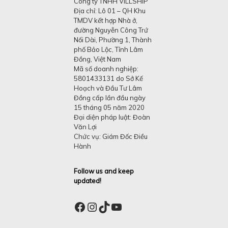
Công ty TNHH VILLSHIP
Địa chỉ: Lô 01 – QH Khu
TMDV kết hợp Nhà ở,
đường Nguyễn Công Trứ
Nối Dài, Phường 1, Thành
phố Bảo Lộc, Tỉnh Lâm
Đồng, Việt Nam
Mã số doanh nghiệp:
5801433131 do Sở Kế
Hoạch và Đầu Tư Lâm
Đồng cấp lần đầu ngày
15 tháng 05 năm 2020
Đại diện pháp luật: Đoàn
Văn Lợi
Chức vụ: Giám Đốc Điều
Hành
Follow us and keep
updated!
Facebook
Instagram
TikTok
YouTube