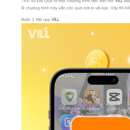
Tích Xu Đổi Quà là một chương trình đặc biệt mà
VILL
xây
lẽ chương trình này vẫn còn quá mới lạ với bạn. Vậy thì h
Bước 1: Mở app
VILL