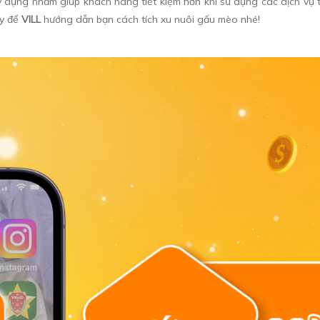
 dựng nhằm giúp khách hàng tiết kiệm hơn khi sử dụng các dịch vụ 
ãy để
VILL
hướng dẫn bạn cách tích xu nuôi gấu mèo nhé!