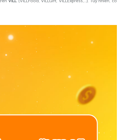
trên
VILL
(VILLFood, VILLGift, VILLExpress,…). Tuy nhiên, có