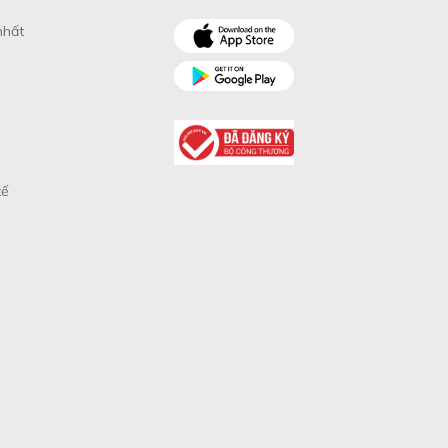
nhất
xế