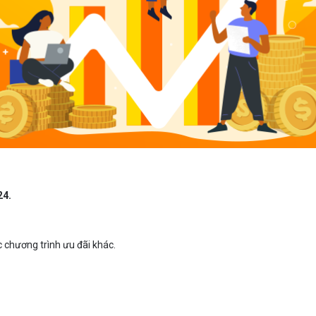
24.
 chương trình ưu đãi khác.