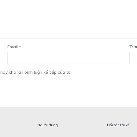
Email
*
Tra
này cho lần bình luận kế tiếp của tôi.
Người dùng
Đối tác tài xế