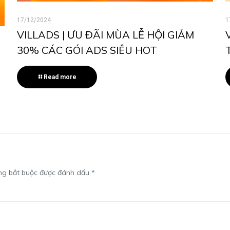
17/12/2024
1
VILLADS | ƯU ĐÃI MÙA LỄ HỘI GIẢM
30% CÁC GÓI ADS SIÊU HOT
Read more
ng bắt buộc được đánh dấu
*