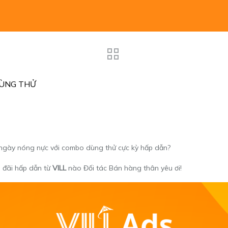
DÙNG THỬ
ngày nóng nực với combo dùng thử cực kỳ hấp dẫn?
 đãi hấp dẫn từ
VILL
nào Đối tác Bán hàng thân yêu ơi!