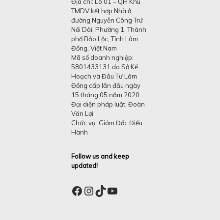
Địa chỉ: Lô 01 – QH Khu
TMDV kết hợp Nhà ở,
đường Nguyễn Công Trứ
Nối Dài, Phường 1, Thành
phố Bảo Lộc, Tỉnh Lâm
Đồng, Việt Nam
Mã số doanh nghiệp:
5801433131 do Sở Kế
Hoạch và Đầu Tư Lâm
Đồng cấp lần đầu ngày
15 tháng 05 năm 2020
Đại diện pháp luật: Đoàn
Văn Lợi
Chức vụ: Giám Đốc Điều
Hành
Follow us and keep
updated!
Facebook
Instagram
TikTok
YouTube