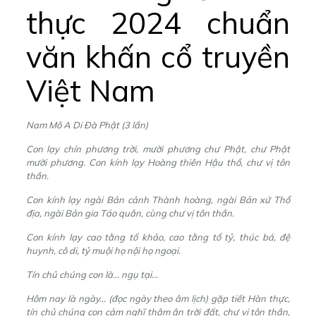
thực 2024 chuẩn
văn khấn cổ truyền
Việt Nam
Nam Mô A Di Đà Phật (3 lần)
Con lạy chín phương trời, mười phương chư Phật, chư Phật
mười phương. Con kính lạy Hoàng thiên Hậu thổ, chư vị tôn
thần.
Con kính lạy ngài Bản cảnh Thành hoàng, ngài Bản xứ Thổ
địa, ngài Bản gia Táo quân, cùng chư vị tôn thần.
Con kính lạy cao tằng tổ khảo, cao tằng tổ tỷ, thúc bá, đệ
huynh, cô di, tỷ muội họ nội họ ngoại.
Tín chủ chúng con là… ngụ tại…
Hôm nay là ngày… (đọc ngày theo âm lịch) gặp tiết Hàn thực,
tín chủ chúng con cảm nghĩ thâm ân trời đất, chư vị tôn thần,