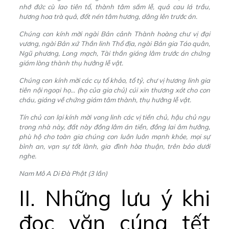
nhớ đức cù lao tiên tổ, thành tâm sắm lễ, quả cau lá trầu,
hương hoa trà quả, đốt nén tâm hương, dâng lên trước án.
Chúng con kính mời ngài Bản cảnh Thành hoàng chư vị đại
vương, ngài Bản xứ Thần linh Thổ địa, ngài Bản gia Táo quân,
Ngũ phương, Long mạch, Tài thần giáng lâm trước án chứng
giám lòng thành thụ hưởng lễ vật.
Chúng con kính mời các cụ tổ khảo, tổ tỷ, chư vị hương linh gia
tiên nội ngoại họ… (họ của gia chủ) cúi xin thương xót cho con
cháu, giáng về chứng giám tâm thành, thụ hưởng lễ vật.
Tín chủ con lại kính mời vong linh các vị tiền chủ, hậu chủ ngụ
trong nhà này, đất này đồng lâm án tiền, đồng lai âm hưởng,
phù hộ cho toàn gia chúng con luôn luôn mạnh khỏe, mọi sự
bình an, vạn sự tốt lành, gia đình hòa thuận, trên bảo dưới
nghe.
Nam Mô A Di Đà Phật (3 lần)
II. Những lưu ý khi
đọc văn cúng tết