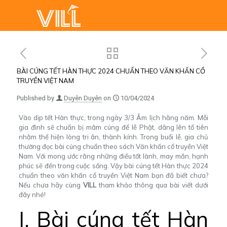
BÀI CÚNG TẾT HÀN THỰC 2024 CHUẨN THEO VĂN KHẤN CỔ
TRUYỀN VIỆT NAM
Published by
Duyên Duyên
on
10/04/2024
Vào dịp tết Hàn thực, trong ngày 3/3 Âm lịch hằng năm. Mỗi
gia đình sẽ chuẩn bị
mâm cúng
để lễ Phật, dâng lên tổ tiên
nhằm thể hiện lòng tri ân, thành kính. Trong buổi lễ, gia chủ
thường đọc bài cúng chuẩn theo sách Văn khấn cổ truyền Việt
Nam. Với mong ước rằng những điều tốt lành, may mắn, hạnh
phúc sẽ đến trong cuộc sống. Vậy bài cúng tết Hàn thực 2024
chuẩn theo văn khấn cổ truyền Việt Nam bạn đã biết chưa?
Nếu chưa hãy cùng
VILL
tham khảo thông qua bài viết dưới
đây nhé!
I. Bài cúng tết Hàn