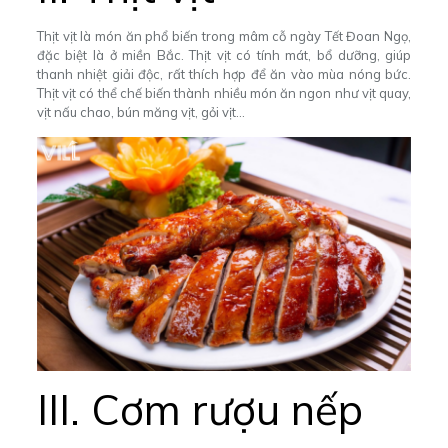
Thịt vịt là món ăn phổ biến trong mâm cỗ ngày Tết Đoan Ngọ,
đặc biệt là ở miền Bắc. Thịt vịt có tính mát, bổ dưỡng, giúp
thanh nhiệt giải độc, rất thích hợp để ăn vào mùa nóng bức.
Thịt vịt có thể chế biến thành nhiều món ăn ngon như vịt quay,
vịt nấu chao, bún măng vịt, gỏi vịt…
III. Cơm rượu nếp