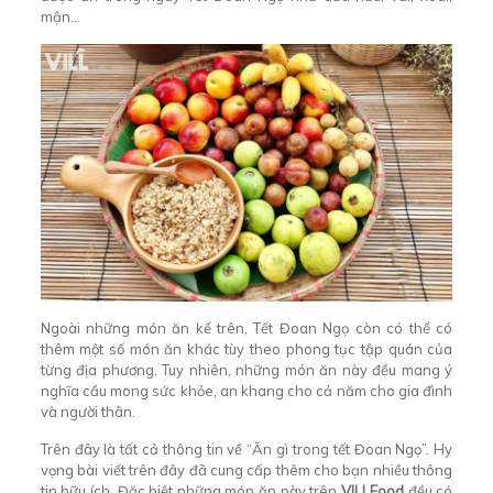
mận…
Ngoài những món ăn kể trên, Tết Đoan Ngọ còn có thể có
thêm một số món ăn khác tùy theo phong tục tập quán của
từng địa phương. Tuy nhiên, những món ăn này đều mang ý
nghĩa cầu mong sức khỏe, an khang cho cả năm cho gia đình
và người thân.
Trên đây là tất cả thông tin về “Ăn gì trong tết Đoan Ngọ”. Hy
vọng bài viết trên đây đã cung cấp thêm cho bạn nhiều thông
tin hữu ích. Đặc biệt những món ăn này trên
VILLFood
đều có