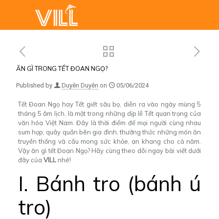
ĂN GÌ TRONG TẾT ĐOAN NGỌ?
Published by
Duyên Duyên
on
05/06/2024
Tết Đoan Ngọ hay Tết giết sâu bọ, diễn ra vào ngày mùng 5
tháng 5 âm lịch, là một trong những dịp lễ Tết quan trọng của
văn hóa Việt Nam. Đây là thời điểm để mọi người cùng nhau
sum họp, quây quần bên gia đình, thưởng thức những món ăn
truyền thống và cầu mong sức khỏe, an khang cho cả năm.
Vậy ăn gì tết Đoan Ngọ? Hãy cùng theo dõi ngay bài viết dưới
đây của
VILL
nhé!
I. Bánh tro (bánh ú
tro)