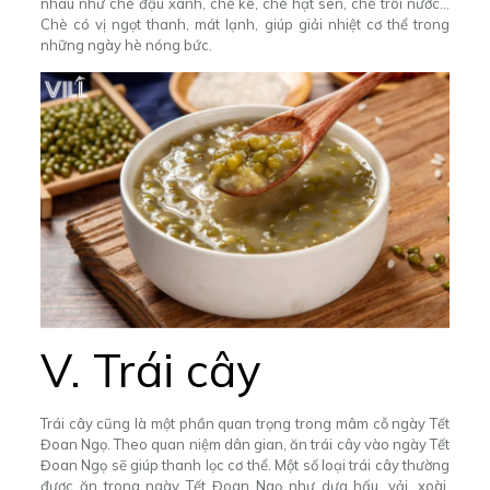
nhau như chè đậu xanh, chè kê, chè hạt sen, chè trôi nước…
Chè có vị ngọt thanh, mát lạnh, giúp giải nhiệt cơ thể trong
những ngày hè nóng bức.
V. Trái cây
Trái cây cũng là một phần quan trọng trong mâm cỗ ngày Tết
Đoan Ngọ. Theo quan niệm dân gian, ăn trái cây vào ngày Tết
Đoan Ngọ sẽ giúp thanh lọc cơ thể. Một số loại trái cây thường
được ăn trong ngày Tết Đoan Ngọ như dưa hấu, vải, xoài,