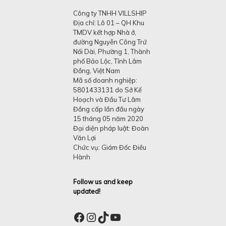
Công ty TNHH VILLSHIP
Địa chỉ: Lô 01 – QH Khu
TMDV kết hợp Nhà ở,
đường Nguyễn Công Trứ
Nối Dài, Phường 1, Thành
phố Bảo Lộc, Tỉnh Lâm
Đồng, Việt Nam
Mã số doanh nghiệp:
5801433131 do Sở Kế
Hoạch và Đầu Tư Lâm
Đồng cấp lần đầu ngày
15 tháng 05 năm 2020
Đại diện pháp luật: Đoàn
Văn Lợi
Chức vụ: Giám Đốc Điều
Hành
Follow us and keep
updated!
Facebook
Instagram
TikTok
YouTube